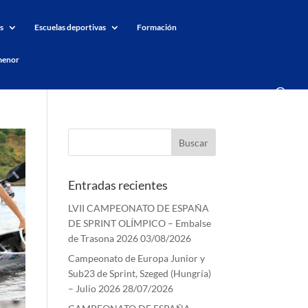
s
Escuelas deportivas
Formación
menor
Entradas recientes
LVII CAMPEONATO DE ESPAÑA
DE SPRINT OLÍMPICO – Embalse
de Trasona 2026
03/08/2026
Campeonato de Europa Junior y
Sub23 de Sprint, Szeged (Hungría)
– Julio 2026
28/07/2026