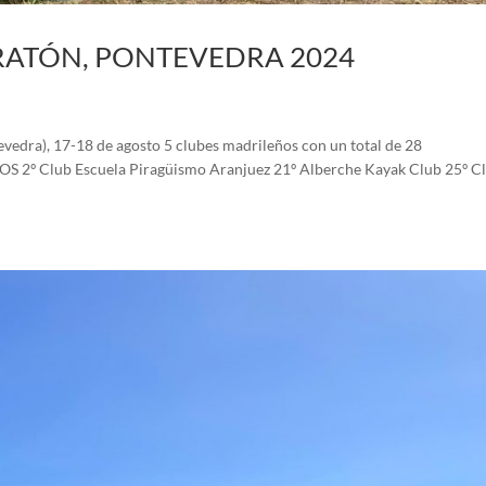
RATÓN, PONTEVEDRA 2024
edra), 17-18 de agosto 5 clubes madrileños con un total de 28
º Club Escuela Piragüismo Aranjuez 21º Alberche Kayak Club 25º C