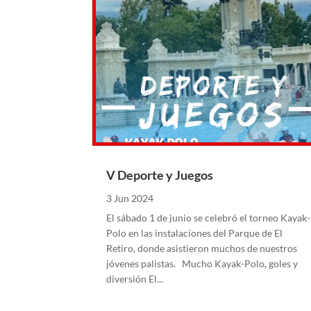
V Deporte y Juegos
3 Jun 2024
El sábado 1 de junio se celebró el torneo Kayak-
Polo en las instalaciones del Parque de El
Retiro, donde asistieron muchos de nuestros
jóvenes palistas. Mucho Kayak-Polo, goles y
diversión El...