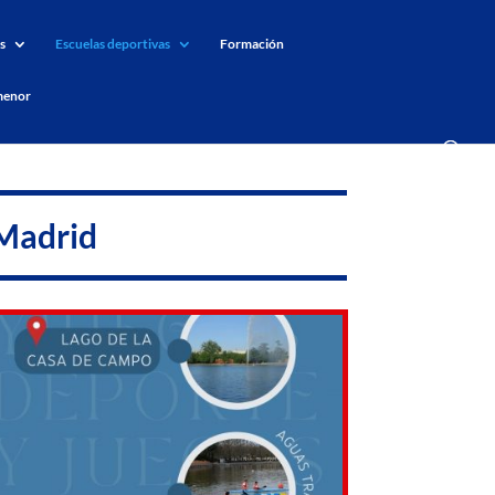
s
Escuelas deportivas
Formación
menor
 Madrid