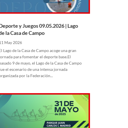
Deporte y Juegos 09.05.2026 | Lago
de la Casa de Campo
11 May 2026
El Lago de la Casa de Campo acoge una gran
jornada para fomentar el deporte base.El
pasado 9 de mayo, el Lago de la Casa de Campo
fue el escenario de una intensa jornada
organizada por la Federación...