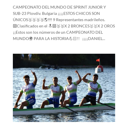
CAMPEONATO DEL MUNDO DE SPRINT JUNIOR Y
SUB-23 Plovdiv. Bulgaria ¡¡¡¡ESTOS CHICOS SON
ÚNICOS🥉🥉🥉🥉🌎‼‼ 9 Representantes madrileños.
🔟Clasificados en el 🔝🔟🥉🥉X 2 BRONCES🥇🥇X 2 OROS
¡¡Estos son los números de un CAMPEONATO DEL
MUNDO🌍 PARA LA HISTORIA💪🏻!! ¡¡¡¡DANIEL...