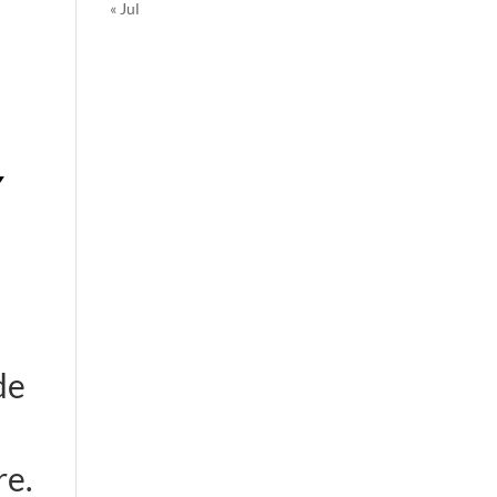
« Jul
í
de
re.