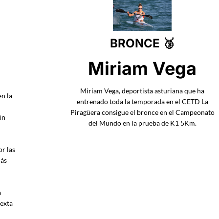
BRONCE
🥉
n
Miriam Vega
Miriam Vega, deportista asturiana que ha
en la
entrenado toda la temporada en el CETD La
Piragüera consigue el bronce en el Campeonato
án
del Mundo en la prueba de K1 5Km.
or las
más
a
sexta