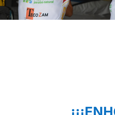
¡¡¡EN