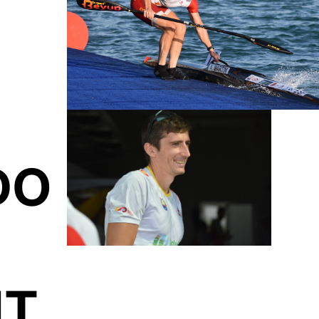
DO
NT