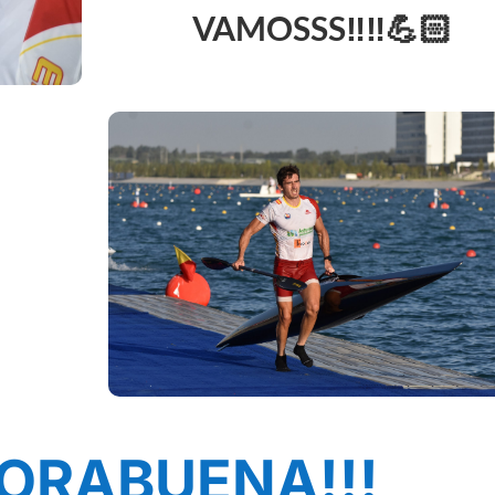
VAMOSSS‼️‼️💪🏻
HORABUENA!!!