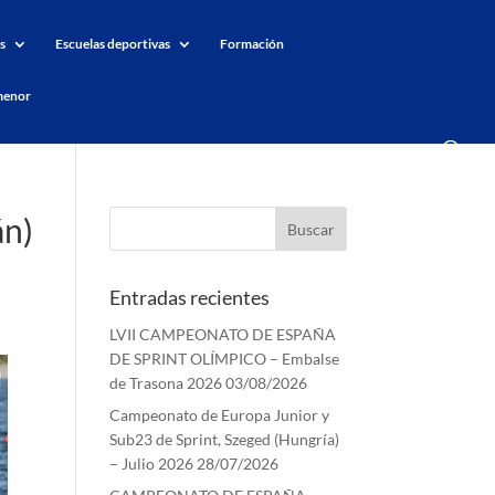
s
Escuelas deportivas
Formación
menor
án)
Entradas recientes
LVII CAMPEONATO DE ESPAÑA
DE SPRINT OLÍMPICO – Embalse
de Trasona 2026
03/08/2026
Campeonato de Europa Junior y
Sub23 de Sprint, Szeged (Hungría)
– Julio 2026
28/07/2026