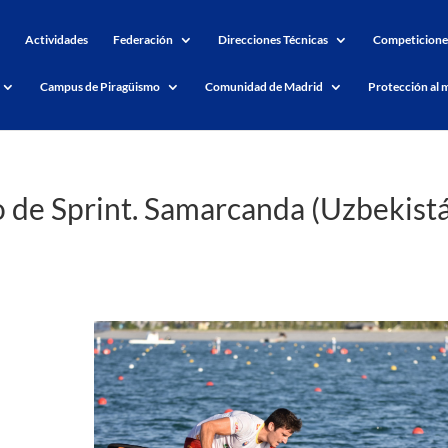
Actividades
Federación
Direcciones Técnicas
Competicione
Campus de Piragüismo
Comunidad de Madrid
Protección al 
de Sprint. Samarcanda (Uzbekist