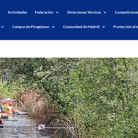
Actividades
Federación
Direcciones Técnicas
Competicione
Campus de Piragüismo
Comunidad de Madrid
Protección al 