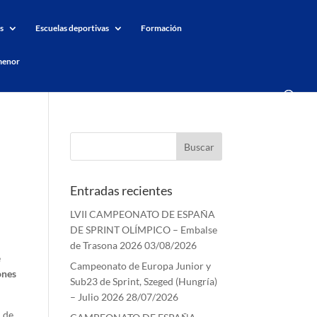
s
Escuelas deportivas
Formación
menor
Entradas recientes
LVII CAMPEONATO DE ESPAÑA
DE SPRINT OLÍMPICO – Embalse
de Trasona 2026
03/08/2026
e
Campeonato de Europa Junior y
ones
Sub23 de Sprint, Szeged (Hungría)
– Julio 2026
28/07/2026
d de