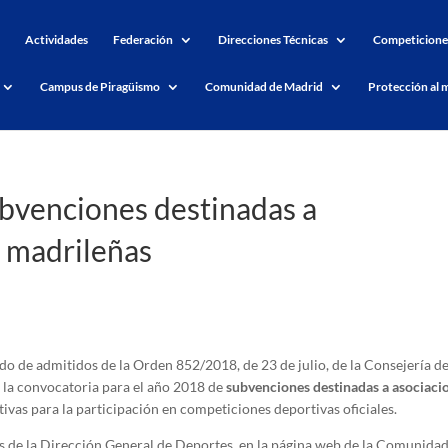
Actividades
Federación
Direcciones Técnicas
Competicione
Campus de Piragüismo
Comunidad de Madrid
Protección al 
ubvenciones destinadas a
s madrileñas
tado de admitidos de la Orden 852/2018, de 23 de julio, de la Consejería d
a la convocatoria para el año 2018 de
subvenciones destinadas a asociaci
vas para la participación en competiciones deportivas oficiales.
os de la Dirección General de Deportes, en la página web de la Comunida