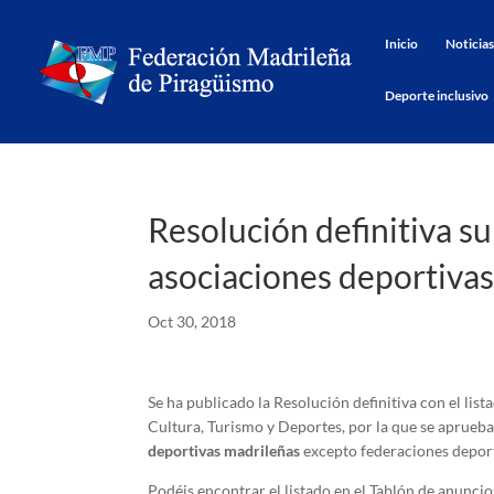
Inicio
Noticias
Deporte inclusivo
Resolución definitiva s
asociaciones deportiva
Oct 30, 2018
Se ha publicado la Resolución definitiva con el lis
Cultura, Turismo y Deportes, por la que se aprueb
deportivas madrileñas
excepto federaciones deporti
Podéis encontrar el listado en el Tablón de anunci