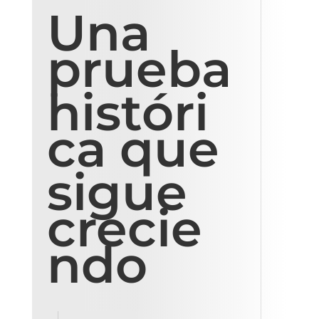
Una
prueba
históri
ca que
sigue
crecie
ndo