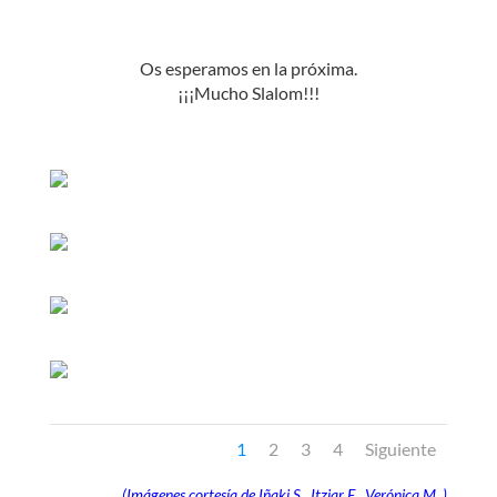
Os esperamos en la próxima.
¡¡¡Mucho Slalom!!!
1
2
3
4
Siguiente
(Imágenes cortesía de Iñaki S., Itziar E., Verónica M.,)