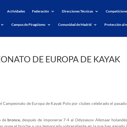
Actividades
Federación
Direcciones Técnicas
Competicione
Campus de Piragüismo
Comunidad de Madrid
Protección al 
EONATO DE EUROPA DE KAYAK
el Campeonato de Europa de Kayak Polo por clubes celebrado el pasado 
a de
bronce
, después de imponerse 7-4 al Odysseusv Alkmaar holandés
ipo pone el broche a una temporada sobresaliente en la que han ganado l