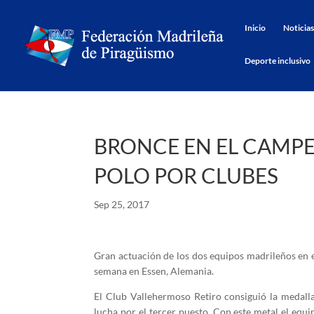
Inicio
Noticias
Deporte inclusivo
BRONCE EN EL CAMP
POLO POR CLUBES
Sep 25, 2017
Gran actuación de los dos equipos madrileños en 
semana en Essen, Alemania.
El Club Vallehermoso Retiro consiguió la medall
lucha por el tercer puesto. Con este metal el equ