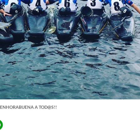
¡ENHORABUENA A TOD@S!!