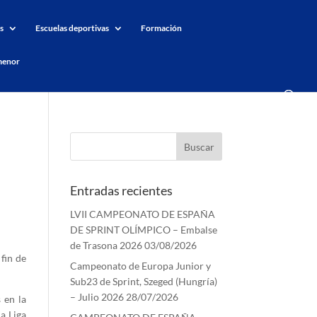
s
Escuelas deportivas
Formación
menor
Entradas recientes
LVII CAMPEONATO DE ESPAÑA
DE SPRINT OLÍMPICO – Embalse
de Trasona 2026
03/08/2026
fin de
Campeonato de Europa Junior y
Sub23 de Sprint, Szeged (Hungría)
– Julio 2026
28/07/2026
 en la
a Liga