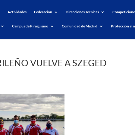
Actividades
Federación
Direcciones Técnicas
Competicione
Campus de Piragüismo
Comunidad de Madrid
Protección al 
ILEÑO VUELVE A SZEGED