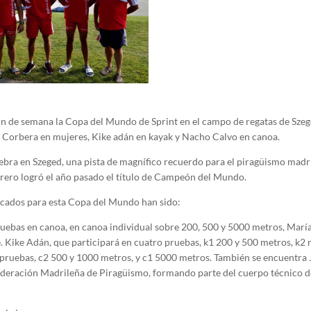
fin de semana la Copa del Mundo de Sprint en el campo de regatas de Sze
a Corbera en mujeres, Kike adán en kayak y Nacho Calvo en canoa.
ebra en Szeged, una pista de magnífico recuerdo para el piragüismo madr
rero logró el año pasado el título de Campeón del Mundo.
ocados para esta Copa del Mundo han sido:
uebas en canoa, en canoa individual sobre 200, 500 y 5000 metros, María
 Kike Adán, que participará en cuatro pruebas, k1 200 y 500 metros, k2 
s pruebas, c2 500 y 1000 metros, y c1 5000 metros. También se encuentra 
Federación Madrileña de Piragüismo, formando parte del cuerpo técnico d