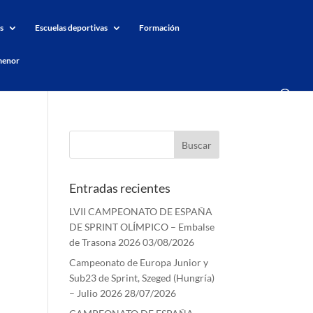
s
Escuelas deportivas
Formación
menor
Entradas recientes
LVII CAMPEONATO DE ESPAÑA
DE SPRINT OLÍMPICO – Embalse
de Trasona 2026
03/08/2026
Campeonato de Europa Junior y
Sub23 de Sprint, Szeged (Hungría)
– Julio 2026
28/07/2026