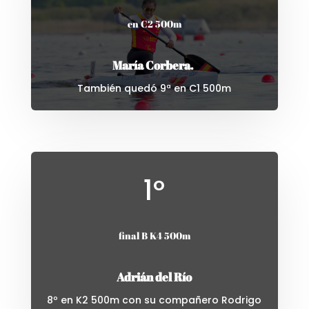
en C2 500m
María Corbera.
También quedó 9ª en C1 500m
1º
final B K4 500m
Adrián del Río
8º en K2 500m con su compañero Rodrigo