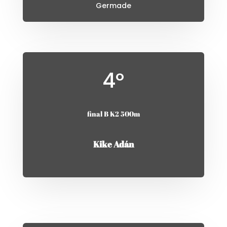
Germade
4º
final B K2 500m
Kike Adán