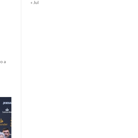
« Jul
ro a