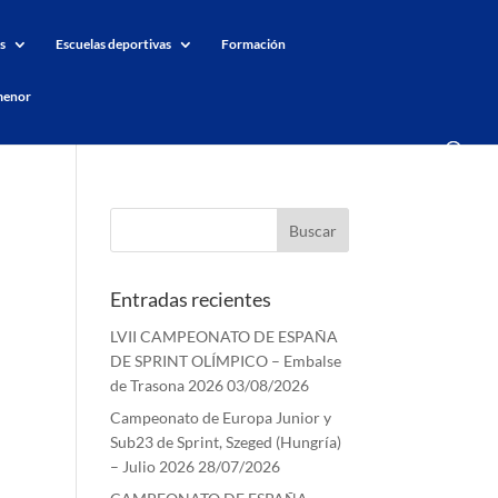
s
Escuelas deportivas
Formación
menor
Entradas recientes
LVII CAMPEONATO DE ESPAÑA
DE SPRINT OLÍMPICO – Embalse
de Trasona 2026
03/08/2026
Campeonato de Europa Junior y
Sub23 de Sprint, Szeged (Hungría)
– Julio 2026
28/07/2026