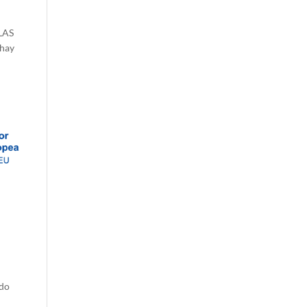
 LAS
hay
ido