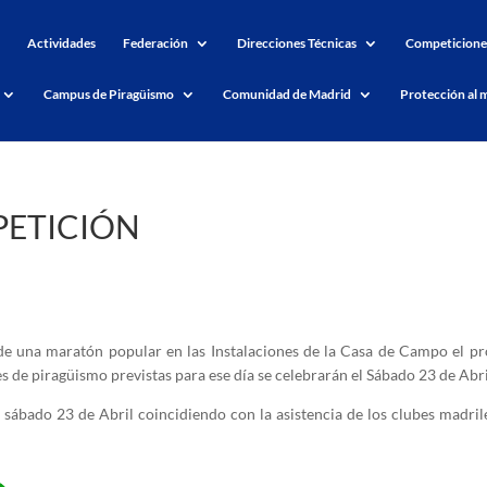
Actividades
Federación
Direcciones Técnicas
Competicione
Campus de Piragüismo
Comunidad de Madrid
Protección al 
PETICIÓN
e una maratón popular en las Instalaciones de la Casa de Campo el p
 de piragüismo previstas para ese día se celebrarán el Sábado 23 de Abri
l sábado 23 de Abril coincidiendo con la asistencia de los clubes madril