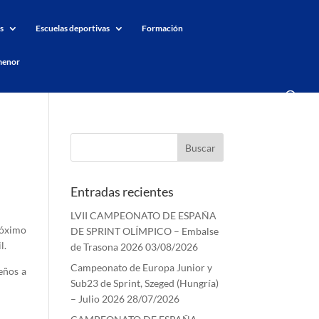
s
Escuelas deportivas
Formación
menor
Entradas recientes
LVII CAMPEONATO DE ESPAÑA
róximo
DE SPRINT OLÍMPICO – Embalse
l.
de Trasona 2026
03/08/2026
Campeonato de Europa Junior y
eños a
Sub23 de Sprint, Szeged (Hungría)
– Julio 2026
28/07/2026