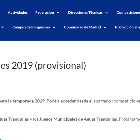
Actividades
Federación
Direcciones Técnicas
Competicione
Campus de Piragüismo
Comunidad de Madrid
Protección al 
es 2019 (provisional)
ara la
temporada 2019
. Podéis acceder desde el apartado «competicione
uas Tranquilas
y los
Juegos Municipales de Aguas Tranquilas
. Próximam