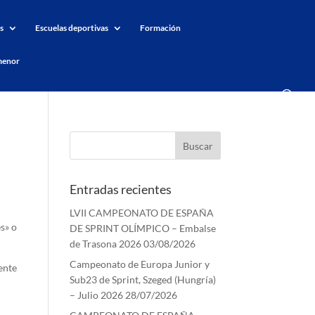
s
Escuelas deportivas
Formación
menor
Entradas recientes
LVII CAMPEONATO DE ESPAÑA
s» o
DE SPRINT OLÍMPICO – Embalse
de Trasona 2026
03/08/2026
Campeonato de Europa Junior y
ente
Sub23 de Sprint, Szeged (Hungría)
– Julio 2026
28/07/2026