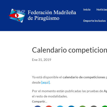
Inicio
Noticias
Deporte inclusivo
Calendario competicion
Ene 31, 2019
Ya está disponible el
calendario de competiciones
p
desde
[aqui]
.
Por el momento están publicadas las pruebas de
Ag
el resto de modalidades.
Compartir...