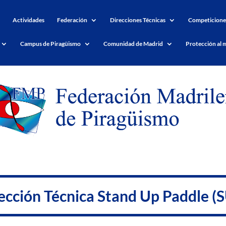
Actividades
Federación
Direcciones Técnicas
Competicione
Campus de Piragüismo
Comunidad de Madrid
Protección al 
ección Técnica Stand Up Paddle (